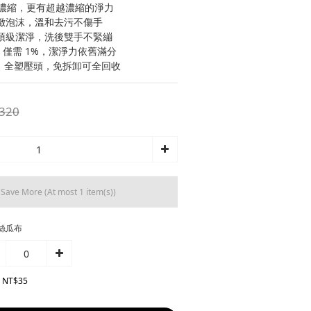
不是濃縮，更有超越濃縮的淨力
細緻泡沫，溫和去污不傷手
 頂級潔淨，洗後雙手不緊繃
】 僅需 1%，潔淨力依舊滿分
 】 全塑壓頭，免拆卸可全回收
320
d Save More
(At most 1 item(s))
絲瓜布
 NT$35