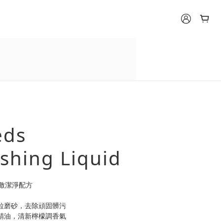
eds
shing Liquid
激潔淨配方
微粒磨砂，去除頑固髒污
物精油，清新檸檬調香氣