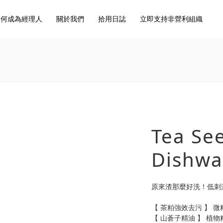
如何成為經理人
關於我們
拾用日誌
立即支持非營利組織
Tea Se
Dishwa
原來渣那麼好洗！低刺
【 茶粕強效去污 】 
【 山蒼子精油 】 植