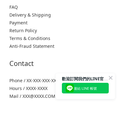
FAQ
Delivery & Shipping
Payment
Return Policy
Terms & Conditions
Anti-Fraud Statement
Contact
歡迎訂閱我們的LINE官方帳號
Phone / XX-XXX-XXX-XXX
Hours / XXXX-XXXX
連結 LINE 帳號
Mail / XXX@XXXX.COM
COPYRIGHT © VEGANWELL 2026