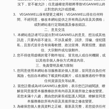
況下，皆不被允許；任意越權使用都將導致VEGANWELL終
止對您的允許或授權。
VEGANWELL保有變更之權利：VEGANWELL得在任何時
間、不經同意，修改本網站提供之所有商品內容及其價格；
或對網站進行定期維護及修改錯誤。
二、意見交流
本網站造訪者可以提出對VEGANWELL的意見、想法或其他
訊息，只要內容不違法、不涉及威脅、誹謗、淫穢、侵犯隱
私，且形式並非含有病毒軟體、政治宣傳、商業招攬、連鎖
信、大宗郵件或垃圾郵件。
您不得使用虛構的電子郵件地址、冒充他人或任何機關，或
以其他非個人身份方式傳送內容。
三、免責聲明及權力限制
您同意使用本網站各項服務基於個人意願，並同意自負任何
風險，包括自本網站下載資料或圖片，或在服務過程中導致
任何資源流失等結果。
當您註冊成為VEGANWELL會員時，表示您已詳細閱讀、瞭
解並同意接受本服務條款所有內容及其後所做之修改變更。
若您未滿十八歲，應由您的家長或監護人閱讀、瞭解並同意
本服務條款所有內容及其後所做之修改變更。
為確保您個人會員資料之正確、最新及完整，若您提供任何