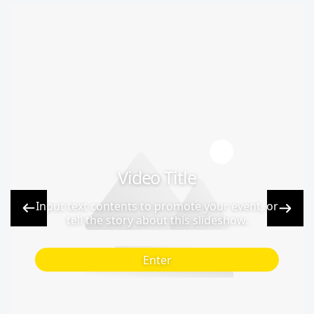
Video Title
Input text contents to promote your event, or
tell the story about this slideshow.
Enter