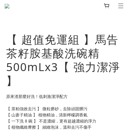
【 超值免運組 】馬告
茶籽胺基酸洗碗精
500mLx3【 強力潔淨
】
原來渣那麼好洗！低刺激潔淨配方
【 茶粕強效去污 】 微粒磨砂，去除頑固髒污
【 山蒼子精油 】 植物精油，清新檸檬調香氣
【 一下洗 8 碗 】 不是濃縮，更有超越濃縮的淨力
【 植物纖維摩擦 】 細緻泡沫，溫和去污不傷手