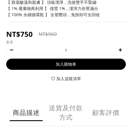
【 胺基酸溫和親膚 】 頂級潔淨，洗後雙手不緊繃
【 1% 廢棄物再利用 】 僅需 1%，潔淨力依舊滿分
【 100% 永續循環瓶 】 全塑壓頭，免拆卸可全回收
NT$750
NT$960
數量
加入購物車
加入追蹤清單
送貨及付款
商品描述
顧客評價
方式