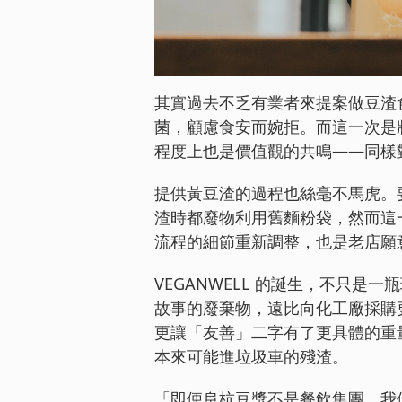
其實過去不乏有業者來提案做豆渣
菌，顧慮食安而婉拒。而這一次是
程度上也是價值觀的共鳴——同樣
提供黃豆渣的過程也絲毫不馬虎。
渣時都廢物利用舊麵粉袋，然而這
流程的細節重新調整，也是老店願
VEGANWELL 的誕生，不只
故事的廢棄物，遠比向化工廠採購更
更讓「友善」二字有了更具體的重
本來可能進垃圾車的殘渣。
「即便阜杭豆漿不是餐飲集團，我