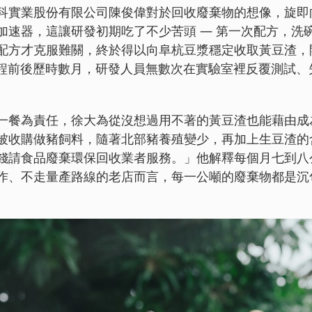
科實業股份有限公司陳俊偉對於回收廢棄物的想像，旋即
加速器，這讓研發初期吃了不少苦頭 — 第一次配方，洗
配方才克服難關，終於得以向阜杭豆漿穩定收取黃豆渣，
的過程前後歷時數月，研發人員無數次在實驗室裡反覆測試
一餐為責任，徐大為從沒想過用不著的黃豆渣也能藉由成
被收購做豬飼料，隨著北部豬養殖變少，再加上生豆渣的
錢請食品廢棄環保回收業者服務。」他解釋每個月七到八
作、不走量產路線的老店而言，每一公噸的廢棄物都是沉甸