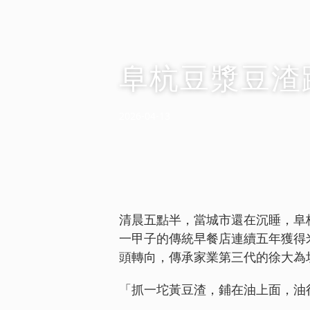
阜杭豆漿豆渣
2026-04-13
清晨五點半，當城市還在沉睡，阜
一甲子的傳統早餐店連續五年獲得
頭轉向，傳承家業第三代的徐大為
「抓一坨黃豆渣，鋪在油上面，油