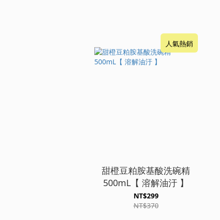
人氣熱銷
甜橙豆粕胺基酸洗碗精
500mL【 溶解油汙 】
NT$299
NT$370