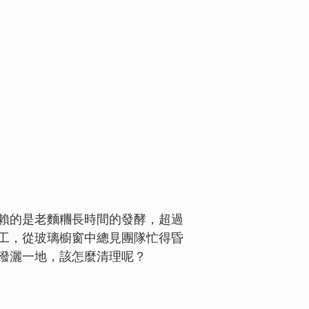
賴的是老麵糰長時間的發酵，超過
工，從玻璃櫥窗中總見團隊忙得昏
潑灑一地，該怎麼清理呢？