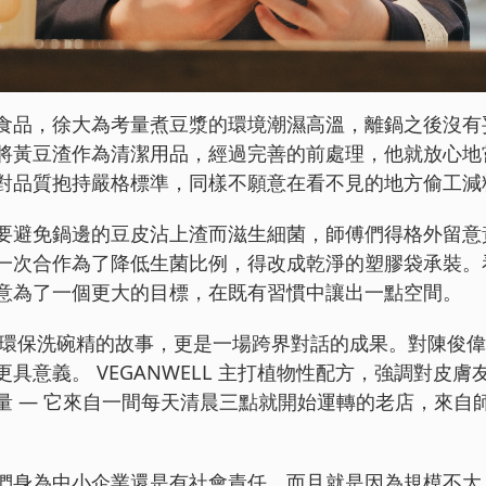
食品，徐大為考量煮豆漿的環境潮濕高溫，離鍋之後沒有
將黃豆渣作為清潔用品，經過完善的前處理，他就放心地
對品質抱持嚴格標準，同樣不願意在看不見的地方偷工減
要避免鍋邊的豆皮沾上渣而滋生細菌，師傅們得格外留意
一次合作為了降低生菌比例，得改成乾淨的塑膠袋承裝。
意為了一個更大的目標，在既有習慣中讓出一點空間。
是一瓶環保洗碗精的故事，更是一場跨界對話的成果。對陳
具意義。 VEGANWELL 主打植物性配方，強調對皮
量 — 它來自一間每天清晨三點就開始運轉的老店，來自
們身為中小企業還是有社會責任，而且就是因為規模不大