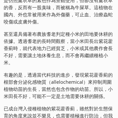
是仿照薰衣草的紫色作為景觀使用，但卻沒有薰衣草
的香，反而有一股臭味，而被稱為牛屎草。這植物在
國內、外也常被用來作為外傷藥，可止血、治療蟲蛇
咬傷或皮膚外傷。
甚至還具備著布農族耆老判定種小米的田地要休耕的
依據。透過耆老的長時間觀察，當小米田長出紫花藿
香薊時，就代表地力已經貧乏，小米或其他農作會長
不好，需要讓土地休養生息，而不會再繼續種植小
米。
有趣的是，透過當代科技的進步，發現紫花藿香薊的
根部會分泌化感物質（allelochemical）來抑制周圍
植物幼苗的生長，當然也包含作物的幼苗。所以，小
米田長不好，可能不一定是土地需要休耕的關係。
已成台灣入侵種植物的紫花藿香薊，雖然對於生態保
育的角度來說並不樂見，也需要積極進行防治，但我