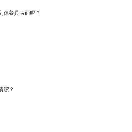
會刮傷餐具表面呢？
清潔？