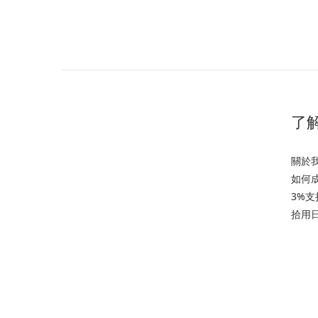
了解
關於
如何
3%
拾用