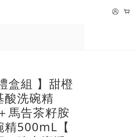
禮盒組 】甜橙
基酸洗碗精
L＋馬告茶籽胺
精500mL【