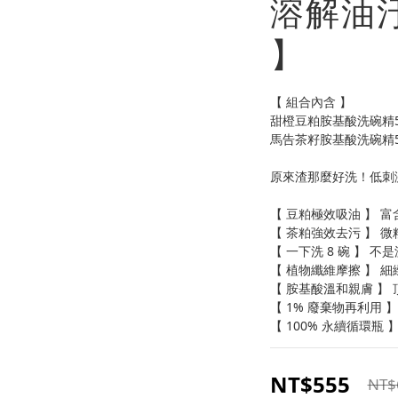
溶解油
】
【 組合內含 】
甜橙豆粕胺基酸洗碗精50
馬告茶籽胺基酸洗碗精50
原來渣那麼好洗！低刺
【 豆粕極效吸油 】 
【 茶粕強效去污 】 
【 一下洗 8 碗 】 
【 植物纖維摩擦 】 
【 胺基酸溫和親膚 】
【 1% 廢棄物再利用 
【 100% 永續循環瓶
NT$555
NT$