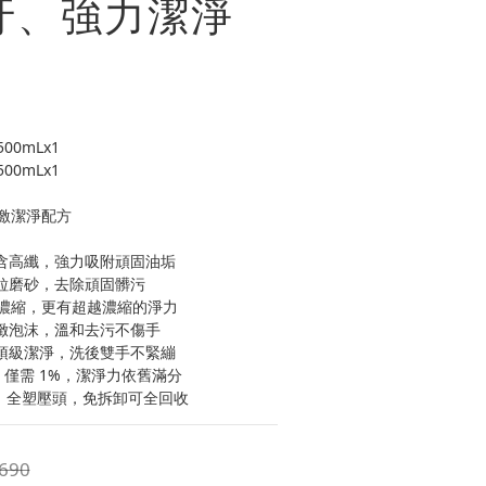
汙、強力潔淨
0mLx1
0mLx1
激潔淨配方
富含高纖，強力吸附頑固油垢
微粒磨砂，去除頑固髒污
不是濃縮，更有超越濃縮的淨力
細緻泡沫，溫和去污不傷手
 頂級潔淨，洗後雙手不緊繃
】 僅需 1%，潔淨力依舊滿分
 】 全塑壓頭，免拆卸可全回收
690