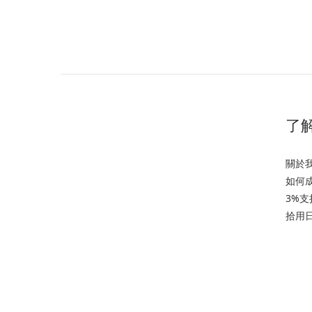
了解
關於
如何
3%
拾用