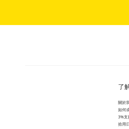
了解
關於
如何
3%
拾用