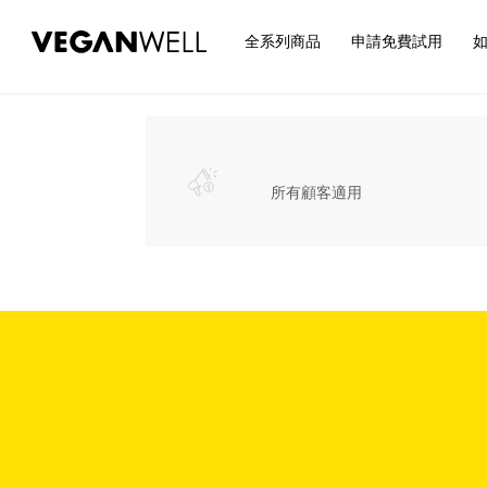
全系列商品
申請免費試用
全部商品
丁凱西無麩質米烘焙-團購滿件贈品
所有顧客適用