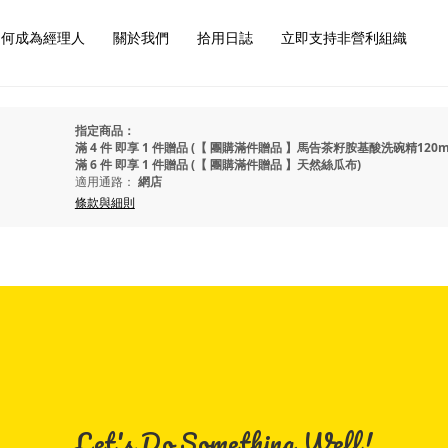
如何成為經理人
關於我們
拾用日誌
立即支持非營利組織
指定商品：
滿 4 件 即享 1 件贈品 (【 團購滿件贈品 】馬告茶籽胺基酸洗碗精120m
滿 6 件 即享 1 件贈品 (【 團購滿件贈品 】天然絲瓜布)
適用通路：
網店
條款與細則
Let's Do Something Well!